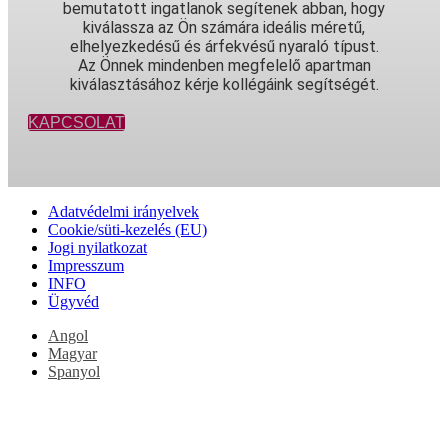
bemutatott ingatlanok segítenek abban, hogy
kiválassza az Ön számára ideális méretű,
elhelyezkedésű és árfekvésű nyaraló típust.
Az Önnek mindenben megfelelő apartman
kiválasztásához kérje kollégáink segítségét.
KAPCSOLAT
Adatvédelmi irányelvek
Cookie/süti-kezelés (EU)
Jogi nyilatkozat
Impresszum
INFO
Ügyvéd
Angol
Magyar
Spanyol