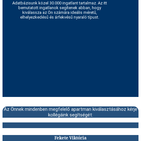
Adatbázisunk közel 30.000 ingatlant tartalmaz. Az itt
bemutatott ingatlanok segítenek abban, hogy
kiválassza az Ön számára ideális méretű,
elhelyezkedésű és árfekvésű nyaraló típust.
Az Önnek mindenben megfelelő apartman kiválasztásához kérje
kollégáink segítségét:
Fekete Viktória