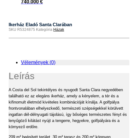
740.000
€
Ikerház Eladó Santa Clarában
SKU
R5324875
Kategória
Házak
Vélemények (0)
Leírás
A Costa del Sol tekintélyes és nyugodt Santa Clara negyedében
található ez az elegáns ikerház, amely a kényelem, a tér és a
kifinomult életmód kivételes kombinációját kínálja. A golfpálya
frontvonalában elhelyezkedő, természeti szépségekkel körülvett
ingatlan dél-délnyugati tájolású, így bőséges természetes fényt és
lenyűgöző kilátást nyújt a tengerre, hegyekre, golfpályára és a
környező erdőre.
209 m² beépített terület, 30 m² terasz és 200 m² könnyen