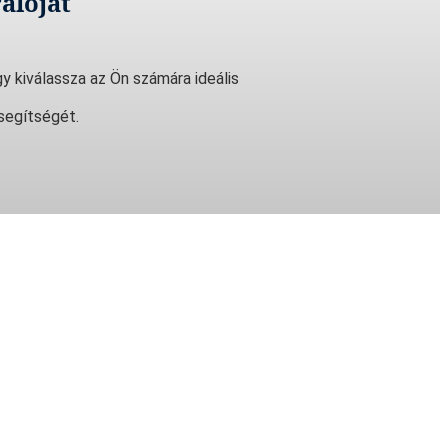
alóját
y kiválassza az Ön számára ideális
segítségét.