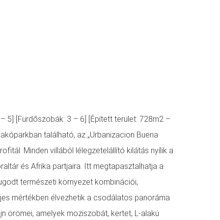
– 5] [Fürdőszobák: 3 – 6] [Épített terület: 728m2 –
t lakóparkban található, az „Urbanizacion Buena
itál. Minden villából lélegzetelállító kilátás nyílik a
ltár és Afrika partjaira. Itt megtapasztalhatja a
yugodt természeti környezet kombinációi,
teljes mértékben élvezhetik a csodálatos panoráma
zájn örömei, amelyek moziszobát, kertet, L-alakú