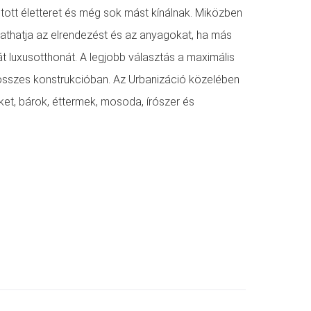
itott életteret és még sok mást kínálnak. Miközben
oztathatja az elrendezést és az anyagokat, ha más
t luxusotthonát. A legjobb választás a maximális
 összes konstrukcióban. Az Urbanizáció közelében
ket, bárok, éttermek, mosoda, írószer és