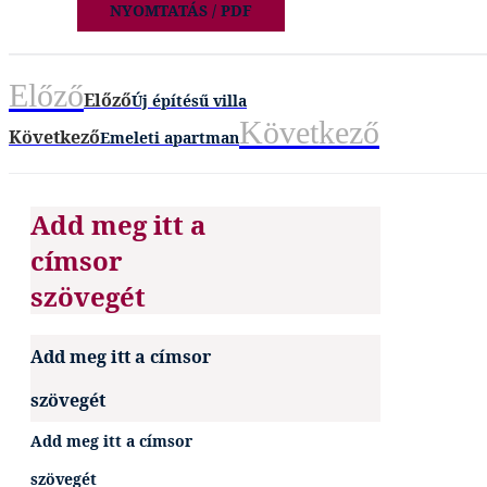
NYOMTATÁS / PDF
Előző
Előző
Új építésű villa
Következő
Következő
Emeleti apartman
Add meg itt a
címsor
szövegét
Add meg itt a címsor
szövegét
Add meg itt a címsor
szövegét