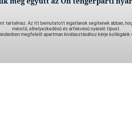
juk meg együtt az Ön tengerparti nyar
nt tartalmaz. Az itt bemutatott ingatlanok segítenek abban, hog
méretű, elhelyezkedésű és árfekvésű nyaraló típust.
indenben megfelelő apartman kiválasztásához kérje kollégáink 