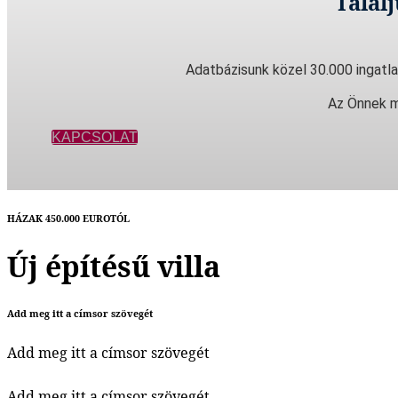
Talál
Adatbázisunk közel 30.000 ingatla
Az Önnek m
KAPCSOLAT
HÁZAK 450.000 EUROTÓL
Új építésű villa
Add meg itt a címsor szövegét
Add meg itt a címsor szövegét
Add meg itt a címsor szövegét