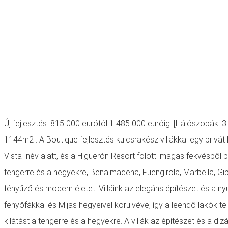
Új fejlesztés: 815 000 eurótól 1 485 000 euróig. [Hálószobák: 3 
1144m2]. A Boutique fejlesztés kulcsrakész villákkal egy privá
Vista" név alatt, és a Higuerón Resort fölötti magas fekvésből prof
tengerre és a hegyekre, Benalmadena, Fuengirola, Marbella, Gibra
fényűző és modern életet. Villáink az elegáns építészet és a n
fenyőfákkal és Mijas hegyeivel körülvéve, így a leendő lakók 
kilátást a tengerre és a hegyekre. A villák az építészet és a di