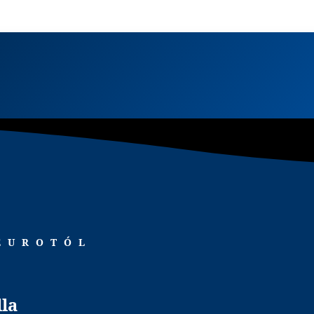
 EUROTÓL
lla