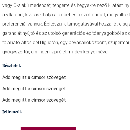
vagy O-alakú medencét, tengerre és hegyekre néző kilátást, ny
a villa épül, kiválaszthatja a pincét és a szoláriumot, megvált
preferenciái vannak. Építészünk támogatásával hozza létre sajá
garanciát nyújtó és az utolsó generációs építőanyagokból az
található Altos del Higuerón, egy bevásárlóközpont, szupermar
gyógyszertár, a mindennapi élet minden kényelmével.
Részletek
Add meg itt a címsor szövegét
Add meg itt a címsor szövegét
Add meg itt a címsor szövegét
Jellemzők