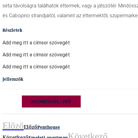
séta távolságra találhatók éttermek, vagy a játszótér. Mindös
és Cabopino strandjaitól, valamint az éttermektől, szupermarke
Részletek
Add meg itt a címsor szövegét
Add meg itt a címsor szövegét
Add meg itt a címsor szövegét
Jellemzők
NYOMTATÁS / PDF
Előző
Előző
Penthouse
Következő
Következő
Emeleti apartman