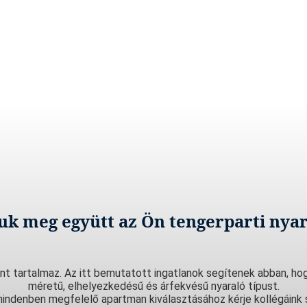
juk meg együtt az Ön tengerparti nyar
nt tartalmaz. Az itt bemutatott ingatlanok segítenek abban, hog
méretű, elhelyezkedésű és árfekvésű nyaraló típust.
indenben megfelelő apartman kiválasztásához kérje kollégáink 