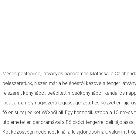
Mesés penthouse, látványos panorámás kilátással a Calahonda e
beleszeretünk, hiszen már a belépéstől kezdve a tenger látván
felszerelt konyhából, beépített mosókonyhából, kandallós napp
ingatlan, amely nagyszerű tágasságérzetet és közvetlen kijárást
fő en suite) és két WC-ből áll. Egy harmadik szoba a 15 nm-es 
utolérhetetlen panorámával a Földközi-tengerre, déli tájolással
Két közösségi medencét kínál a tulajdonosoknak, valamint trópu