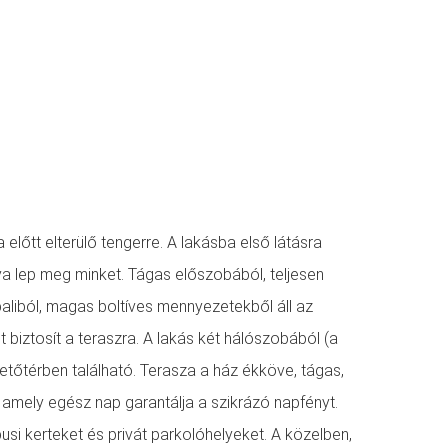
lőtt elterülő tengerre. A lakásba első látásra
ya lep meg minket. Tágas előszobából, teljesen
aliból, magas boltíves mennyezetekből áll az
 biztosít a teraszra. A lakás két hálószobából (a
tetőtérben található. Terasza a ház ékköve, tágas,
, amely egész nap garantálja a szikrázó napfényt.
si kerteket és privát parkolóhelyeket. A közelben,