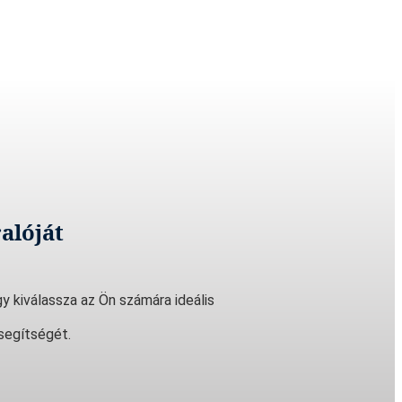
alóját
y kiválassza az Ön számára ideális
segítségét.