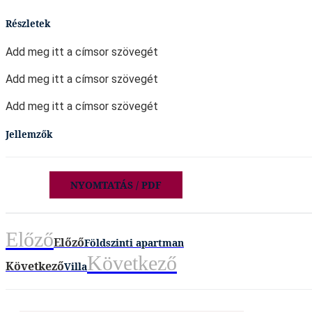
Részletek
Add meg itt a címsor szövegét
Add meg itt a címsor szövegét
Add meg itt a címsor szövegét
Jellemzők
NYOMTATÁS / PDF
Előző
Előző
Földszinti apartman
Következő
Következő
Villa