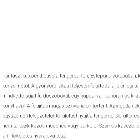
Fantasztikus penthouse a tengerparton, Estepona városában, 
kényelmétől. A gyönyörű lakást teljesen felújította a jelenlegi tu
mindkettő saját fürdőszobával, egy nappalival, panorámás kilátá
konyhával. A felújítás magas színvonalon történt. Az ingatlan é
egyszerűen lélegzetelállító kilátást nyújt a tengerre, Gibraltár 
nem tartozik közös medence vagy parkoló. Számos kávézó, ét
ami tökéletes nyaralóvá teszi.