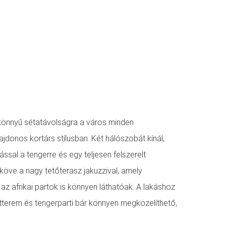
könnyű sétatávolságra a város minden
lajdonos kortárs stílusban. Két hálószobát kínál,
ssal a tengerre és egy teljesen felszerelt
kköve a nagy tetőterasz jakuzzival, amely
és az afrikai partok is könnyen láthatóak. A lakáshoz
terem és tengerparti bár könnyen megközelíthető,