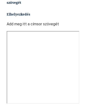
szövegét
Elhelyezkedés
Add meg itt a címsor szövegét