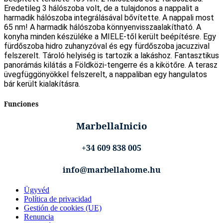
Eredetileg 3 hálószoba volt, de a tulajdonos a nappalit a
harmadik hálószoba integrálásával bővítette. A nappali most
65 nm! A harmadik hálószoba könnyenvisszaalakítható. A
konyha minden készüléke a MIELE-től került beépítésre. Egy
fürdőszoba hidro zuhanyzóval és egy fürdőszoba jacuzzival
felszerelt. Tároló helyiség is tartozik a lakáshoz. Fantasztikus
panorámás kilátás a Földközi-tengerre és a kikötőre. A terasz
üvegfüggönyökkel felszerelt, a nappaliban egy hangulatos
bár került kialakításra.
Funciones
MarbellaInicio
+34 609 838 005
info@marbellahome.hu
Ügyvéd
Política de privacidad
Gestión de cookies (UE)
Renuncia